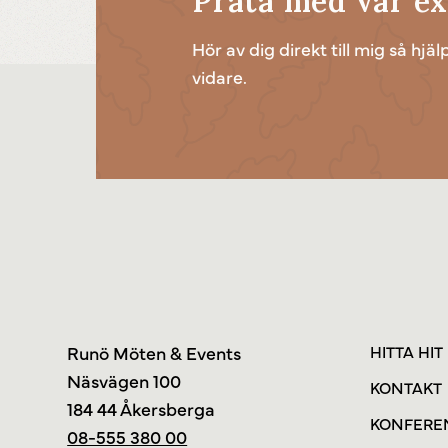
Prata med vår ex
Hör av dig direkt till mig så hjäl
vidare.
Runö Möten & Events
HITTA HIT
Näsvägen 100
KONTAKT
184 44 Åkersberga
KONFERE
08-555 380 00