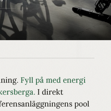
äning.
Fyll på med energi
Åkersberga.
I direkt
onferensanläggningens pool