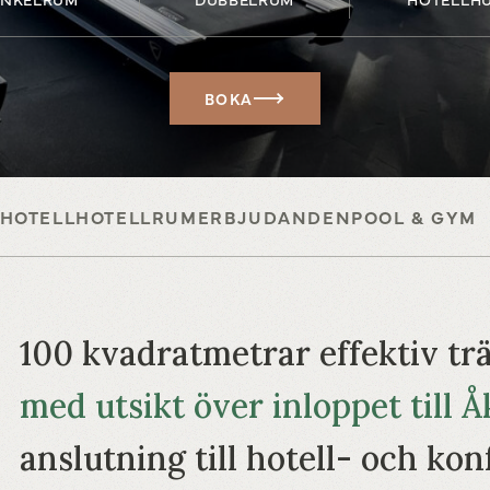
BOKA
HOTELL
HOTELLRUM
ERBJUDANDEN
POOL & GYM
100 kvadratmetrar effektiv tr
med utsikt över inloppet till 
anslutning till hotell- och k