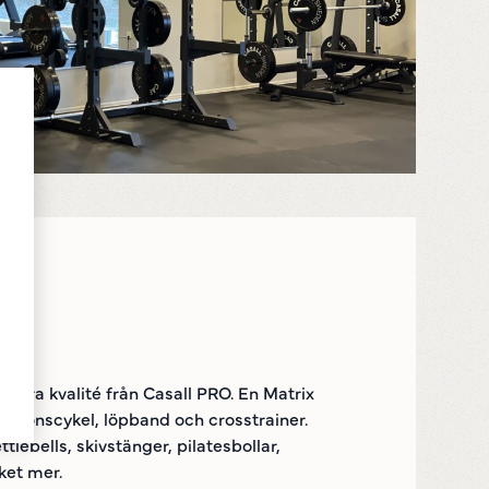
av bra kvalité från Casall PRO. En Matrix
motionscykel, löpband och crosstrainer.
tlebells, skivstänger, pilatesbollar,
et mer.