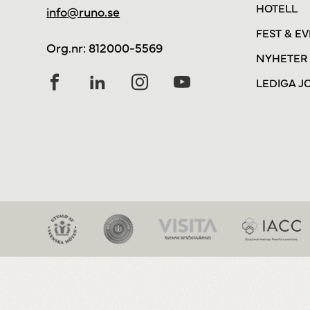
HOTELL
info@runo.se
FEST & E
Org.nr: 812000-5569
NYHETER
LEDIGA J