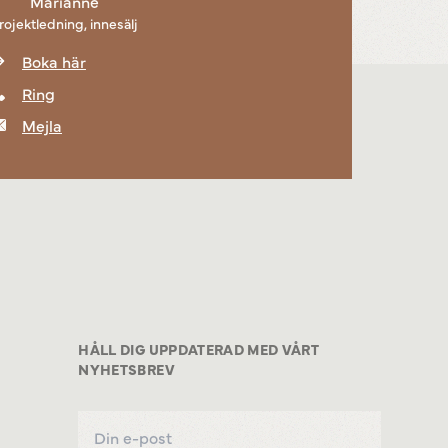
Marianne
rojektledning, innesälj
Boka här
Ring
Mejla
HÅLL DIG UPPDATERAD MED VÅRT
NYHETSBREV