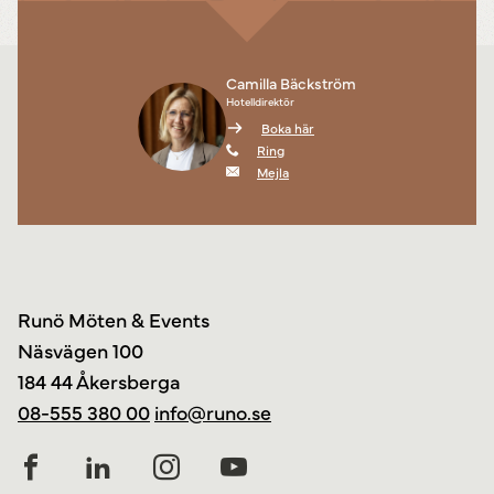
Camilla Bäckström
Hotelldirektör
Boka här
Ring
Mejla
Runö Möten & Events
Näsvägen 100
184 44 Åkersberga
08-555 380 00
info@runo.se