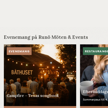
Evenemang på Runö Möten & Events
Powered by
Translate
EVENEMANG
RESTAURANG
Eftermiddags
Campfire – Texas songbook
Sommarpaus till 4 