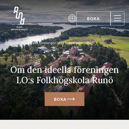
BOKA
Hem
/
Om den ideella föreningen LO:s Folkhögskola Runö
Om den ideella föreningen
LO:s Folkhögskola Runö
BOKA