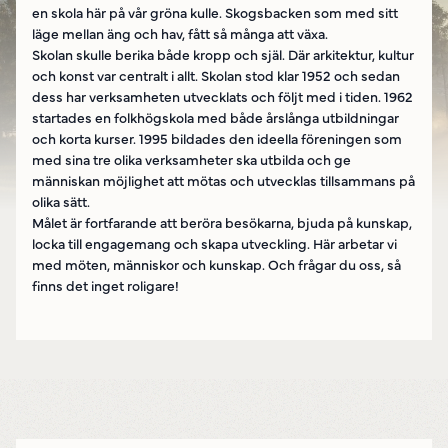
en skola här på vår gröna kulle. Skogsbacken som med sitt
läge mellan äng och hav, fått så många att växa.
Skolan skulle berika både kropp och själ. Där arkitektur, kultur
och konst var centralt i allt. Skolan stod klar 1952 och sedan
dess har verksamheten utvecklats och följt med i tiden. 1962
startades en folkhögskola med både årslånga utbildningar
och korta kurser. 1995 bildades den ideella föreningen som
med sina tre olika verksamheter ska utbilda och ge
människan möjlighet att mötas och utvecklas tillsammans på
olika sätt.
Målet är fortfarande att beröra besökarna, bjuda på kunskap,
locka till engagemang och skapa utveckling. Här arbetar vi
med möten, människor och kunskap. Och frågar du oss, så
finns det inget roligare!