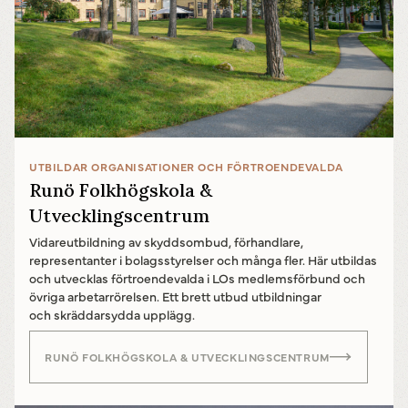
UTBILDAR ORGANISATIONER OCH FÖRTROENDEVALDA
Runö Folkhögskola &
Utvecklingscentrum
Vidareutbildning av skyddsombud, förhandlare,
representanter i bolagsstyrelser och många fler. Här utbildas
och utvecklas förtroendevalda i LOs medlemsförbund och
övriga arbetarrörelsen. Ett brett utbud utbildningar
och skräddarsydda upplägg.
RUNÖ FOLKHÖGSKOLA & UTVECKLINGSCENTRUM