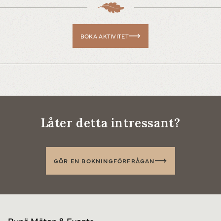
BOKA AKTIVITET
Låter detta intressant?
GÖR EN BOKNINGFÖRFRÅGAN
Runö Möten & Events