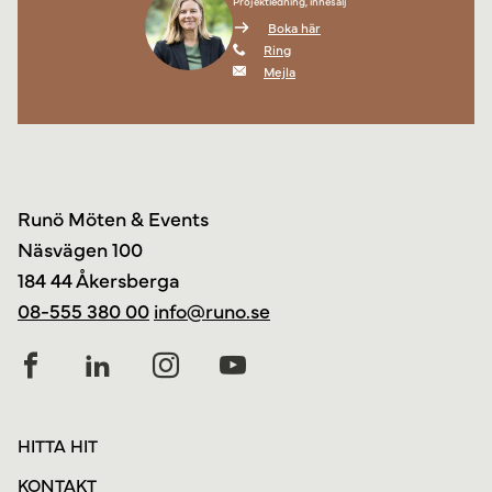
Projektledning, innesälj
Boka här
Ring
Mejla
Runö Möten & Events
Näsvägen 100
184 44 Åkersberga
08-555 380 00
info@runo.se
HITTA HIT
KONTAKT