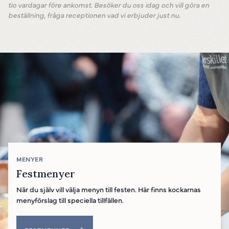
Priser på offert.
Chokladdoppad mandel, havssalt 150g
tio vardagar före ankomst. Besöker du oss idag och vill göra en
beställning, fråga receptionen vad vi erbjuder just nu.
Runövatten
Pris på offert
MENYER
Festmenyer
När du själv vill välja menyn till festen. Här finns kockarnas
menyförslag till speciella tillfällen.