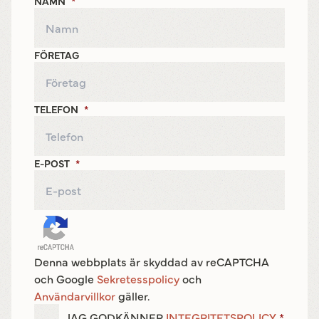
NAMN
*
FÖRETAG
TELEFON
*
E-POST
*
Denna webbplats är skyddad av reCAPTCHA
och Google
Sekretesspolicy
och
Användarvillkor
gäller.
JAG GODKÄNNER
INTEGRITETSPOLICY
*