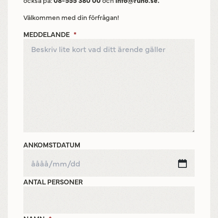
också på:
08-555 380 00
och
info@runo.se.
Välkommen med din förfrågan!
MEDDELANDE
*
ANKOMSTDATUM
ÅÅÅÅ
sneds
MM
ANTAL PERSONER
sneds
DD