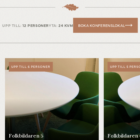
UPP TILL:
12 PERSONER
YTA:
24 KVM
BOKA KONFERENSLOKAL
UPP TILL 6 PERSONER
UPP TILL 5 PER
Folkbildaren 5
Folkbildaren 