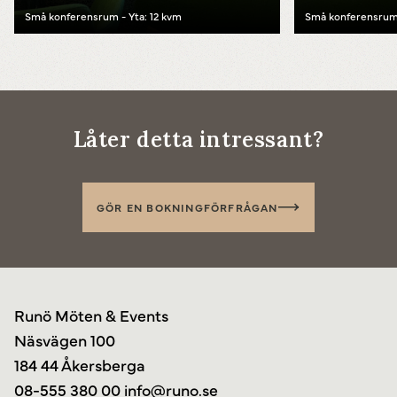
Små konferensrum - Yta: 12 kvm
Små konferensrum 
Powered by
Translate
Låter detta intressant?
GÖR EN BOKNINGFÖRFRÅGAN
Runö Möten & Events
Näsvägen 100
184 44 Åkersberga
08-555 380 00
info@runo.se