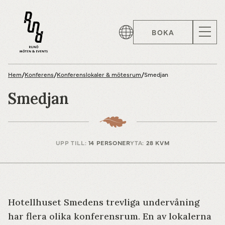
BOKA
Hem
/
Konferens
/
Konferenslokaler & mötesrum
/
Smedjan
Smedjan
UPP TILL:
14 PERSONER
YTA:
28 KVM
Hotellhuset Smedens trevliga undervåning
har flera olika konferensrum. En av lokalerna