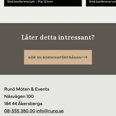
Små konferensrum - Yta: 12 kvm
Små konferensrum 
Powered by
Translate
Låter detta intressant?
GÖR EN BOKNINGFÖRFRÅGAN
Runö Möten & Events
Näsvägen 100
184 44 Åkersberga
08-555 380 00
info@runo.se