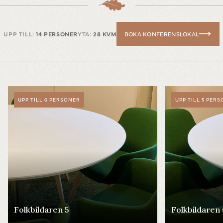
UPP TILL:
14 PERSONER
YTA:
28 KVM
BOKA KONFERENSLOKAL
UPP TILL 6 PERSONER
UPP TILL 5 PER
Folkbildaren 5
Folkbildaren 