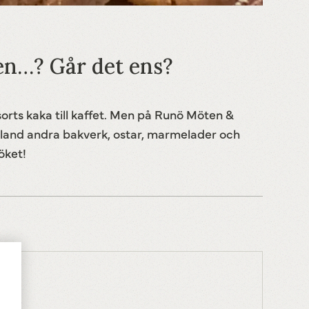
 en…? Går det ens?
 sorts kaka till kaffet. Men på Runö Möten &
land andra bakverk, ostar, marmelader och
köket!