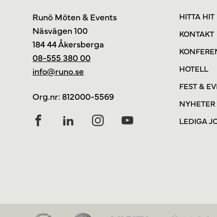
Runö Möten & Events
HITTA HIT
Näsvägen 100
KONTAKT
184 44 Åkersberga
KONFERE
08-555 380 00
HOTELL
info@runo.se
FEST & E
Org.nr: 812000-5569
NYHETER
LEDIGA J