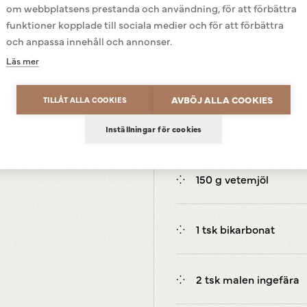
om webbplatsens prestanda och användning, för att förbättra
funktioner kopplade till sociala medier och för att förbättra
100 g kallt smör
och anpassa innehåll och annonser.
tills det precis blir en deg.
Läs mer
Powered by
Translate
ill något med fingrarna.
100 g strösocker
AVBÖJ ALLA COOKIES
TILLÅT ALLA COOKIES
50 g ljus sirap
 med en vass kniv – hoppas
Inställningar för cookies
150 g vetemjöl
1 tsk bikarbonat
2 tsk malen ingefära