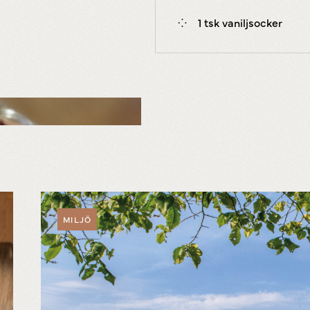
1 tsk vaniljsocker
MILJÖ