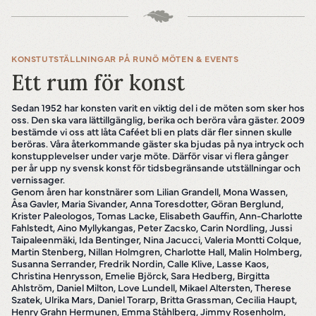
KONSTUTSTÄLLNINGAR PÅ RUNÖ MÖTEN & EVENTS
Ett rum för konst
Sedan 1952 har konsten varit en viktig del i de möten som sker hos
oss. Den ska vara lättillgänglig, berika och beröra våra gäster. 2009
bestämde vi oss att låta Caféet bli en plats där fler sinnen skulle
beröras. Våra återkommande gäster ska bjudas på nya intryck och
konstupplevelser under varje möte. Därför visar vi flera gånger
per år upp ny svensk konst för tidsbegränsande utställningar och
vernissager.
Genom åren har konstnärer som Lilian Grandell, Mona Wassen,
Åsa Gavler, Maria Sivander, Anna Toresdotter, Göran Berglund,
Krister Paleologos, Tomas Lacke, Elisabeth Gauffin, Ann-Charlotte
Fahlstedt, Aino Myllykangas, Peter Zacsko, Carin Nordling, Jussi
Taipaleenmäki, Ida Bentinger, Nina Jacucci, Valeria Montti Colque,
Martin Stenberg, Nillan Holmgren, Charlotte Hall, Malin Holmberg,
Susanna Serrander, Fredrik Nordin, Calle Klive, Lasse Kaos,
Christina Henrysson, Emelie Björck, Sara Hedberg, Birgitta
Ahlström, Daniel Milton, Love Lundell, Mikael Altersten, Therese
Szatek, Ulrika Mars, Daniel Torarp, Britta Grassman, Cecilia Haupt,
Henry Grahn Hermunen, Emma Ståhlberg, Jimmy Rosenholm,