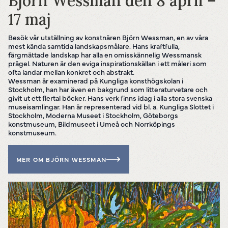
Björn Wessman den 8 april –
Powered by
Translate
17 maj
Besök vår utställning av konstnären Björn Wessman, en av våra
mest kända samtida landskapsmålare. Hans kraftfulla,
färgmättade landskap har alla en omisskännelig Wessmansk
prägel. Naturen är den eviga inspirationskällan i ett måleri som
ofta landar mellan konkret och abstrakt.
Wessman är examinerad på Kungliga konsthögskolan i
Stockholm, han har även en bakgrund som litteraturvetare och
givit ut ett flertal böcker. Hans verk finns idag i alla stora svenska
museisamlingar. Han är representerad vid bl. a. Kungliga Slottet i
Stockholm, Moderna Museet i Stockholm, Göteborgs
konstmuseum, Bildmuseet i Umeå och Norrköpings
konstmuseum.
MER OM BJÖRN WESSMAN