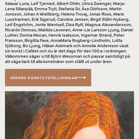
Salazar Luna, Leif Tjerned, Albert Ohlin, Ulrica Zwenger, Marja-
Lena Sillanpää, Emma Tryti, Stefania Sir, Åsa Olofsson, Martin
Jonsson, Johan A Wattberg, Helena Trovaj, Jonas Roos, Maria
Luostrarinen, Erik Sigerud, Caroline Jensen, Birgit Ståhl-Nyberg,
Leif Engström, Jonte Wentzell, Disa Rytt, Magnus Alexandersson,
Ricardo Donoso, Matilda Levonen, Anne-Lie Larsson Ljung, Daniel
Luther, Dorina Mocan, Henrik Isaksson, Ingemar Strand, Peter
Fransson, Birgitta Faxe, AnnaMaria Rogberg-Lindholm, Lotta
Sjöborg, Bo Ljung, Håkan Askmark och Annelie Andersson visat
sin konst i Caféet och nu är det dags för den 100:e i ordningen.
Välkommen säger vi till Björn Wessman och passar samtidigt på
att säga tack till alla konstnärer som ställt ut under åren.
VÅRENS KONSTUTSTÄLLNINGAR