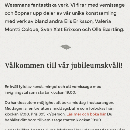
Wessmans fantastiska verk. Vi firar med vernissage
och öppnar upp delar av vår unika konstsamling
med verk av bland andra Elis Eriksson, Valeria
Montti Colque, Sven X:et Erixson och Olle Bærtling.
Välkommen till vår jubileumskväll!
En kväll fylld av konst, mingel och ett vernissage med
invigningstal som startar klockan 19:00.
Du har dessutom möjlighet att boka middag i restaurangen.
Middagen är en trerätters middagsbuffé som förbokas från
klockan 17:00. Pris 395 kr/person.
Läs mer och boka här.
Du
behåller ditt bord till vernissagestarten klockan 19:00.
Under kvällen öppnar vi upp lokalerna i huvudbyggnaden och våra