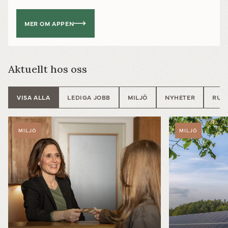
MER OM APPEN
Aktuellt hos oss
VISA ALLA
LEDIGA JOBB
MILJÖ
NYHETER
RUN
MILJÖ
MILJÖ