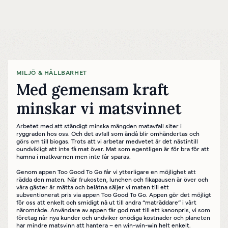
MILJÖ & HÅLLBARHET
Med gemensam kraft
minskar vi matsvinnet
Powered by
Translate
Arbetet med att ständigt minska mängden matavfall siter i
ryggraden hos oss. Och det avfall som ändå blir omhändertas och
görs om till biogas. Trots att vi arbetar medvetet är det nästintill
oundvikligt att inte få mat över. Mat som egentligen är för bra för att
hamna i matkvarnen men inte får sparas.
Genom appen Too Good To Go får vi ytterligare en möjlighet att
rädda den maten. När frukosten, lunchen och fikapausen är över och
våra gäster är mätta och belåtna säljer vi maten till ett
subventionerat pris via appen Too Good To Go. Appen gör det möjligt
för oss att enkelt och smidigt nå ut till andra “maträddare” i vårt
närområde. Användare av appen får god mat till ett kanonpris, vi som
företag når nya kunder och undviker onödiga kostnader och planeten
har mindre matsvinn att hantera – en win-win-win helt enkelt.