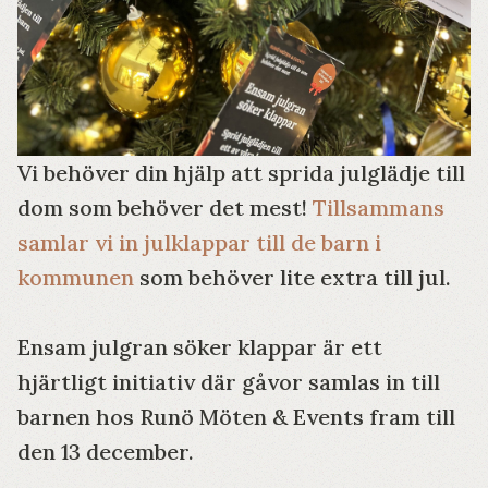
Vi behöver din hjälp att sprida julglädje till
dom som behöver det mest!
Tillsammans
samlar vi in julklappar till de barn i
kommunen
som behöver lite extra till jul.
Ensam julgran söker klappar är ett
hjärtligt initiativ där gåvor samlas in till
barnen hos Runö Möten & Events fram till
den 13 december.