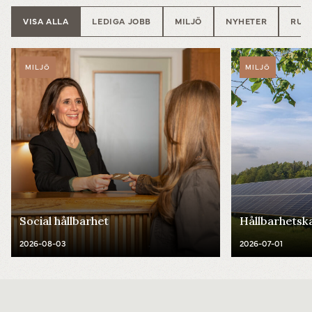
VISA ALLA
LEDIGA JOBB
MILJÖ
NYHETER
RUN
MILJÖ
MILJÖ
Social hållbarhet
Hållbarhetsk
2026-08-03
2026-07-01