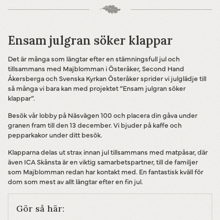
Ensam julgran söker klappar
Det är många som längtar efter en stämningsfull jul och
tillsammans med Majblomman i Österåker, Second Hand
Åkersberga och Svenska Kyrkan Österåker sprider vi julglädje till
så många vi bara kan med projektet ”Ensam julgran söker
klappar”.
Besök vår lobby på Näsvägen 100 och placera din gåva under
granen fram till den 13 december. Vi bjuder på kaffe och
pepparkakor under ditt besök.
Klapparna delas ut strax innan jul tillsammans med matpåsar, där
även ICA Skånsta är en viktig samarbetspartner, till de familjer
som Majblomman redan har kontakt med. En fantastisk kväll för
dom som mest av allt längtar efter en fin jul.
Gör så här: