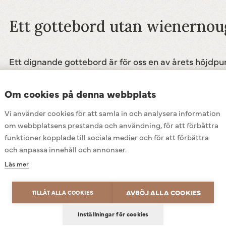
Ett gottebord utan wienernouga
Ett dignande gottebord är för oss en av årets höjdpu
självklar plats. Det här receptet går dessutom både s
Om cookies på denna webbplats
Vi använder cookies för att samla in och analysera information
om webbplatsens prestanda och användning, för att förbättra
funktioner kopplade till sociala medier och för att förbättra
och anpassa innehåll och annonser.
Läs mer
Ingredienser
Powered by
Translate
AVBÖJ ALLA COOKIES
TILLÅT ALLA COOKIES
ter)
100 g flagad, rostad 
Inställningar för cookies
ad eller mikrovågsugn.