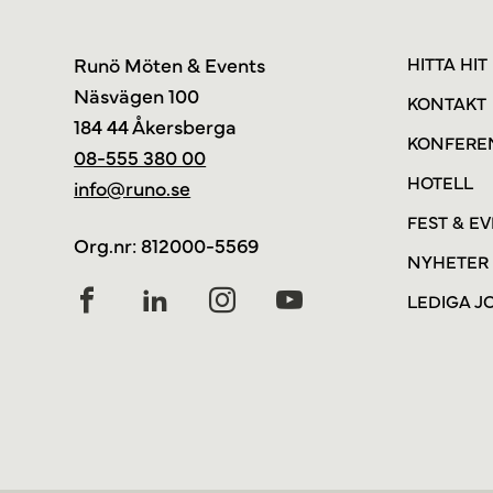
Runö Möten & Events
HITTA HIT
Näsvägen 100
KONTAKT
184 44 Åkersberga
KONFERE
08-555 380 00
HOTELL
info@runo.se
FEST & E
Org.nr: 812000-5569
NYHETER
LEDIGA J