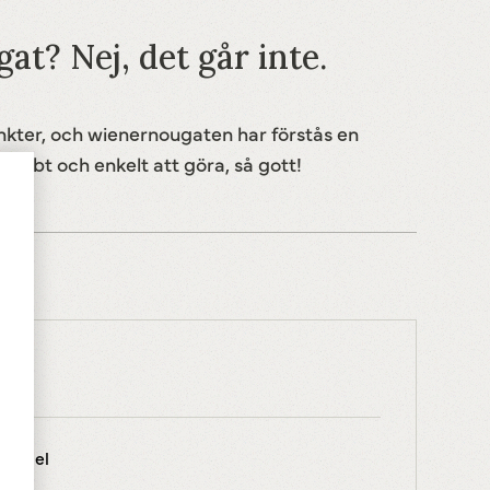
t? Nej, det går inte.
nkter, och wienernougaten har förstås en
nabbt och enkelt att göra, så gott!
mandel