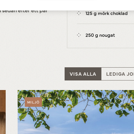
h sedan efter ett par
125 g mörk choklad
250 g nougat
VISA ALLA
LEDIGA J
MILJÖ