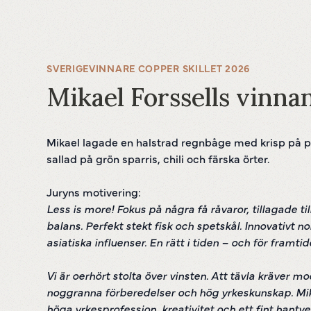
SVERIGEVINNARE COPPER SKILLET 2026
Mikael Forssells vinna
Mikael lagade en halstrad regnbåge med krisp på pl
sallad på grön sparris, chili och färska örter.
Juryns motivering:
Less is more!
Fokus på några få råvaror, tillagade ti
balans. Perfekt stekt fisk och spetskål. Innovativt n
asiatiska influenser. En rätt i tiden – och för framtid
Vi är oerhört stolta över vinsten. Att tävla kräver m
noggranna förberedelser och hög yrkeskunskap. Mikae
höga yrkesprofession, kreativitet och ett fint hantve