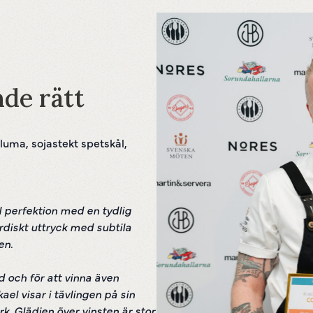
nde rätt
uma, sojastekt spetskål,
ll perfektion med en tydlig
ordiskt uttryck med subtila
en.
od och för att vinna även
l visar i tävlingen på sin
rk. Glädjen över vinsten är stor