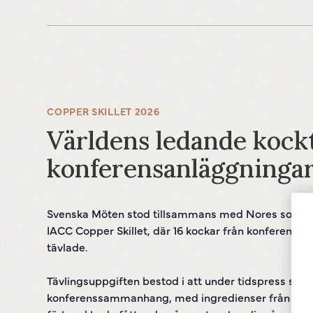
COPPER SKILLET 2026
Världens ledande kockt
konferensanläggninga
Svenska Möten stod tillsammans med Nores som vär
IACC Copper Skillet, där 16 kockar från konferensan
tävlade.
Tävlingsuppgiften bestod i att under tidspress ska
konferenssammanhang, med ingredienser från ett s