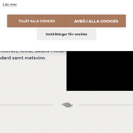
rg som avslöjades på plats.
Läs mer
ed de hemliga råvarorna, och
Powered by
Translate
att tillaga rätten innan den
AVBÖJ ALLA COOKIES
TILLÅT ALLA COOKIES
Inställningar för cookies
rofilerna Paul Svensson,
mdes av juryn omfattade hur
ntverket, textur, balans mellan
ndard samt matsvinn.