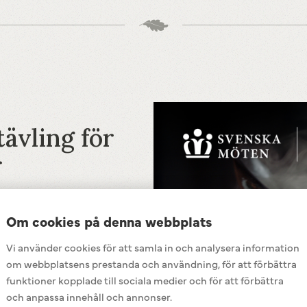
ävling för
r
d för den svenska finalen av
Om cookies på denna webbplats
läggningar i hela Sverige
Vi använder cookies för att samla in och analysera information
om webbplatsens prestanda och användning, för att förbättra
pa en huvudrätt som passar i
funktioner kopplade till sociala medier och för att förbättra
kafferi som kockarna på
och anpassa innehåll och annonser.