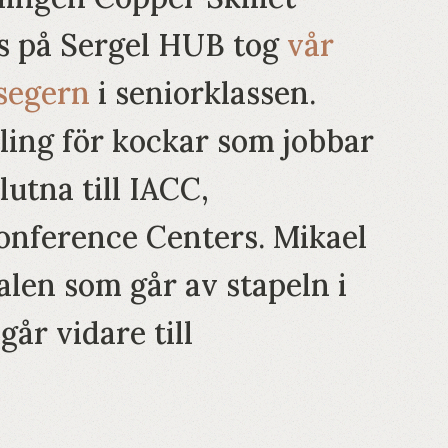
s på Sergel HUB tog
vår
 segern
i seniorklassen.
vling för kockar som jobbar
utna till IACC,
Conference Centers. Mikael
nalen som går av stapeln i
år vidare till