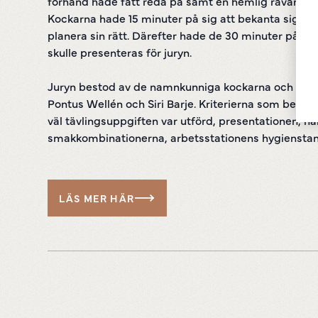
förhand hade fått reda på samt en hemlig råvaruko
Kockarna hade 15 minuter på sig att bekanta sig m
planera sin rätt. Därefter hade de 30 minuter på sig 
skulle presenteras för juryn.
Juryn bestod av de namnkunniga kockarna och matp
Pontus Wellén och Siri Barje. Kriterierna som bedö
väl tävlingsuppgiften var utförd, presentationen, ha
smakkombinationerna, arbetsstationens hygiensta
LÄS MER HÄR