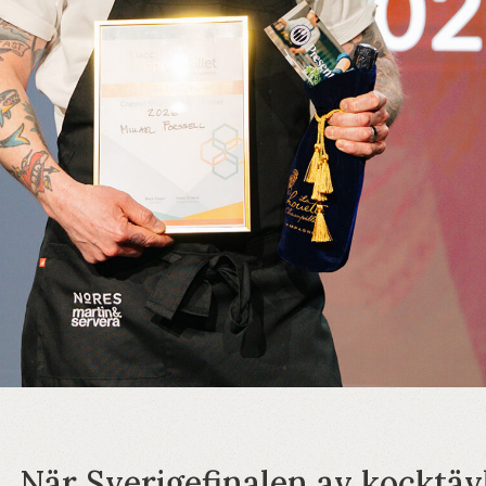
När Sverigefinalen av kocktäv