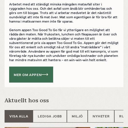
Arbetet med att ständigt minska mängden matavfall siter i
ryggraden hos oss. Och det avfall som ändå blir omhändertas och
görs om till biogas. Trots att vi arbetar medvetet är det nästintill
oundvikligt att inte få mat över. Mat som egentligen är för bra för att
hamna i matkvarnen men inte får sparas.
Genom appen Too Good To Go får vi ytterligare en möjlighet att
rädda den maten. När frukosten, lunchen och fikapausen är över och
Powered by
Translate
våra gäster är mätta och belåtna säljer vi maten till ett
subventionerat pris via appen Too Good To Go. Appen gör det möjligt
för oss att enkelt och smidigt nå ut till andra “maträddare” i vårt
närområde. Användare av appen får god mat till ett kanonpris, vi som
företag når nya kunder och undviker onödiga kostnader och planeten
har mindre matsvinn att hantera – en win-win-win helt enkelt.
MER OM APPEN
Aktuellt hos oss
VISA ALLA
LEDIGA JOBB
MILJÖ
NYHETER
RUN