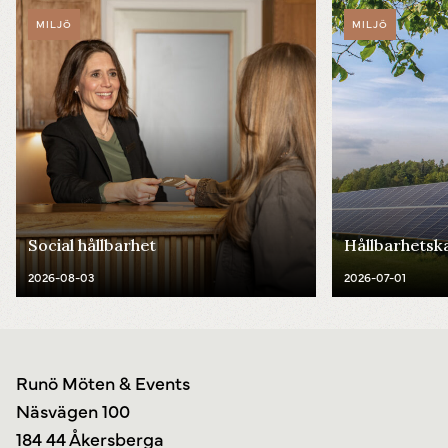
MILJÖ
MILJÖ
Social hållbarhet
Hållbarhetsk
2026-08-03
2026-07-01
Runö Möten & Events
Näsvägen 100
184 44 Åkersberga