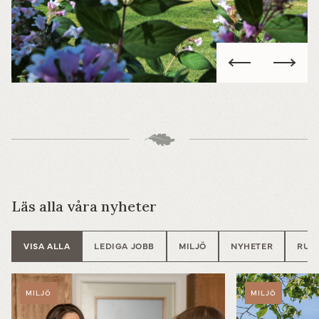
Powered by
Translate
Läs alla våra nyheter
VISA ALLA
LEDIGA JOBB
MILJÖ
NYHETER
RUN
MILJÖ
MILJÖ